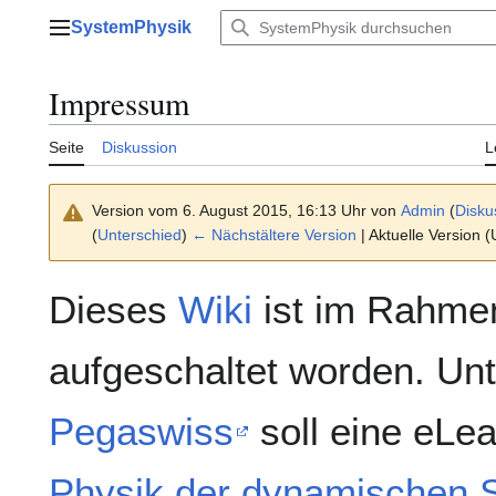
Zum
SystemPhysik
Inhalt
Hauptmenü
springen
Impressum
Seite
Diskussion
L
Version vom 6. August 2015, 16:13 Uhr von
Admin
(
Disku
(
Unterschied
)
← Nächstältere Version
| Aktuelle Version 
Dieses
Wiki
ist im Rahme
aufgeschaltet worden. Unt
Pegaswiss
soll eine eLe
Physik der dynamischen 