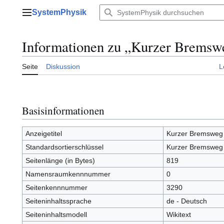
Zum
SystemPhysik
Inhalt
Hauptmenü
springen
Informationen zu „Kurzer Bremsw
Seite
Diskussion
L
Basisinformationen
Anzeigetitel
Kurzer Bremsweg
Standardsortierschlüssel
Kurzer Bremsweg
Seitenlänge (in Bytes)
819
Namensraumkennnummer
0
Seitenkennnummer
3290
Seiteninhaltssprache
de - Deutsch
Seiteninhaltsmodell
Wikitext