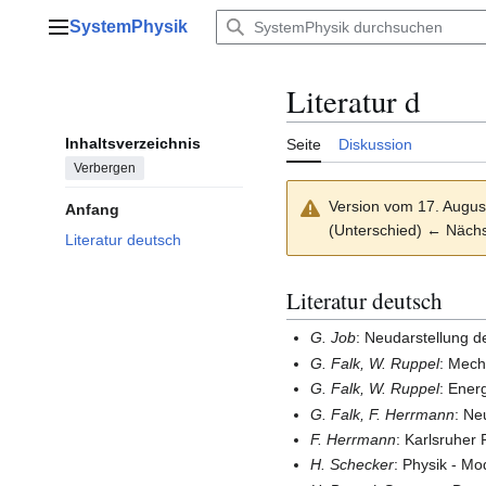
Zum
SystemPhysik
Inhalt
Hauptmenü
springen
Literatur d
Inhaltsverzeichnis
Seite
Diskussion
Verbergen
Version vom 17. Augus
Anfang
(Unterschied) ← Nächst
Literatur deutsch
Literatur deutsch
G. Job
: Neudarstellung d
G. Falk, W. Ruppel
: Mecha
G. Falk, W. Ruppel
: Ener
G. Falk, F. Herrmann
: Ne
F. Herrmann
: Karlsruher
H. Schecker
: Physik - Mod