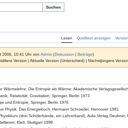
Suchen
Lesen
Quelltext anzeigen
Versio
t 2006, 10:41 Uhr von
Admin
(
Diskussion
|
Beiträge
)
ältere Version | Aktuelle Version (Unterschied) | Nächstjüngere Versi
er Wärmelehre. Die Entropie als Wärme; Akademische Verlagsgesellscha
nik, Relativität, Gravitation; Springer, Berlin 1973
gie und Entropie; Springer, Berlin 1976
ue Physik. Das Energiebuch; Hermann Schroedel, Hannover 1981
 Physikkurs (drei Schülerbände, ein Lehrerband); Aulis Verlag Deubner, 
ellieren; Klett, Stuttgart 1998