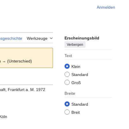
Anmelden
Erscheinungsbild
nsgeschichte
Werkzeuge
Verbergen
Text
on → (Unterschied)
Klein
Standard
Groß
ft, Frankfurt a. M. 1972
Breite
Standard
Breit
Köln