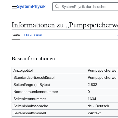
Zum
SystemPhysik
Inhalt
Hauptmenü
springen
Informationen zu „Pumpspeicherw
Seite
Diskussion
L
Basisinformationen
Anzeigetitel
Pumpspeicherwer
Standardsortierschlüssel
Pumpspeicherwer
Seitenlänge (in Bytes)
2.832
Namensraumkennnummer
0
Seitenkennnummer
1634
Seiteninhaltssprache
de - Deutsch
Seiteninhaltsmodell
Wikitext