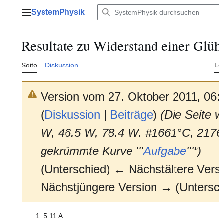
Zum
SystemPhysik
Inhalt
Hauptmenü
springen
Resultate zu Widerstand einer Glü
Seite
Diskussion
L
Version vom 27. Oktober 2011, 06
(
Diskussion
|
Beiträge
)
(Die Seite 
W, 46.5 W, 78.4 W. #1661°C, 2176
gekrümmte Kurve '''
Aufgabe
'''“)
(Unterschied) ← Nächstältere Versi
Nächstjüngere Version → (Untersc
5.11 A