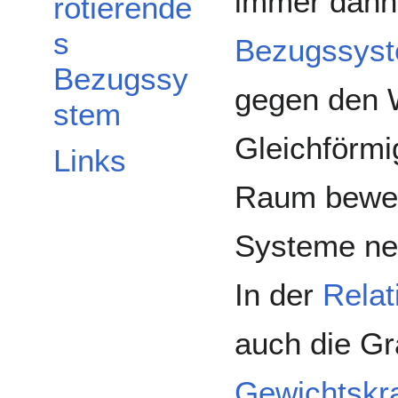
immer dann 
rotierende
s
Bezugssys
Bezugssy
gegen den 
stem
Gleichförmi
Links
Raum beweg
Systeme n
In der
Relat
auch die Gr
Gewichtskra