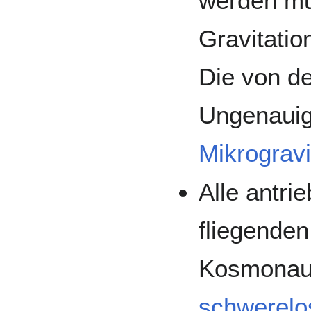
werden mu
Gravitatio
Die von de
Ungenauig
Mikrogravi
Alle antri
fliegenden
Kosmonaut
schwerelo