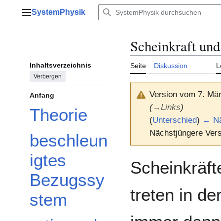
Zum
SystemPhysik
Inhalt
Hauptmenü
springen
Scheinkraft und
Inhaltsverzeichnis
Seite
Diskussion
L
Verbergen
Version vom 7. Mä
Anfang
(
→
Links
)
Theorie
(
Unterschied
)
← Nä
Nächstjüngere Vers
beschleun
igtes
Scheinkräft
Bezugssy
treten in de
stem