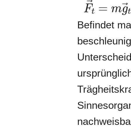
F
→
t
=
m
Befindet ma
beschleunig
Unterschei
ursprünglic
Trägheitskr
Sinnesorga
nachweisbar