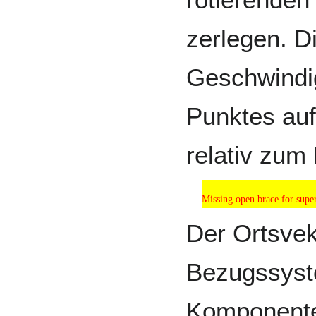
zerlegen. D
Geschwindi
Punktes au
relativ zu
Missing open brace for sup
Missing open brace for super
Der Ortsve
Bezugssyst
Komponente