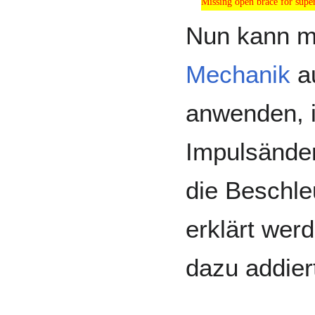
Missing open brace for super
Nun kann 
Mechanik
a
anwenden, 
Impulsänder
die Beschl
erklärt wer
dazu addier