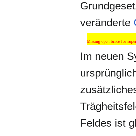
Grundgesetz
veränderte
Missing open brace for sup
Missing open brace for super
Im neuen S
ursprünglic
zusätzlich
Trägheitsfe
Feldes ist g