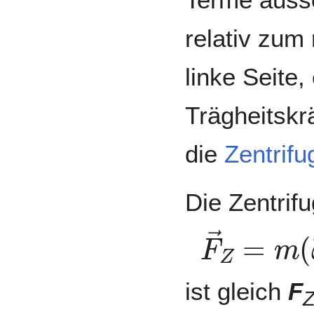
relativ zum
linke Seite,
Trägheitskr
die
Zentrifu
Die Zentrifu
F
→
Z
=
m
ist gleich
F