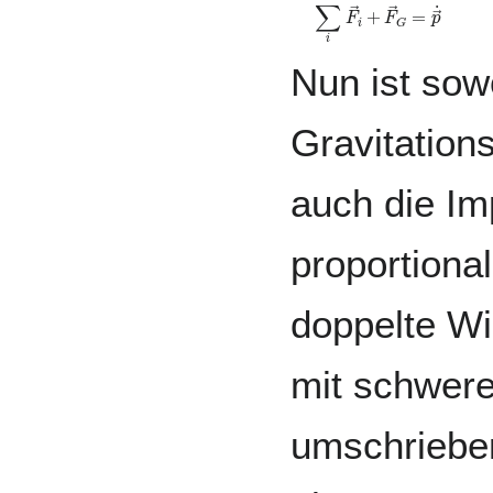
∑
i
F
→
i
+
F
→
G
=
p
→
˙
Nun ist sow
Gravitations
auch die Im
proportiona
doppelte Wi
mit schwere
umschrieben