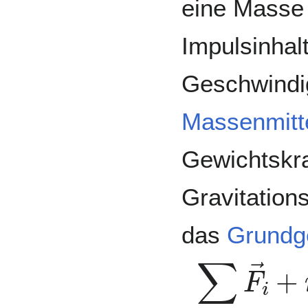
eine Masse 
Impulsinhal
Geschwindi
Massenmitt
Gewichtskraf
Gravitation
das
Grundg
∑
i
F
→
i
+