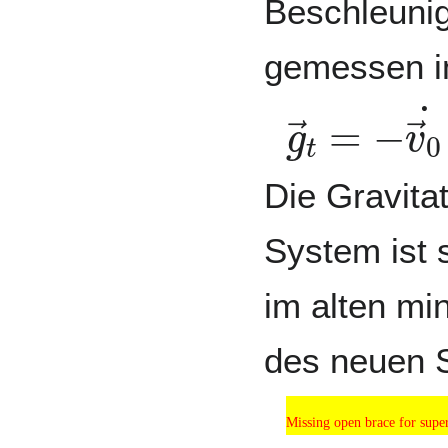
Beschleuni
gemessen i
g
→
t
=
−
v
Die Gravita
System ist 
im alten mi
des neuen 
Missing open brace for sup
Missing open brace for super