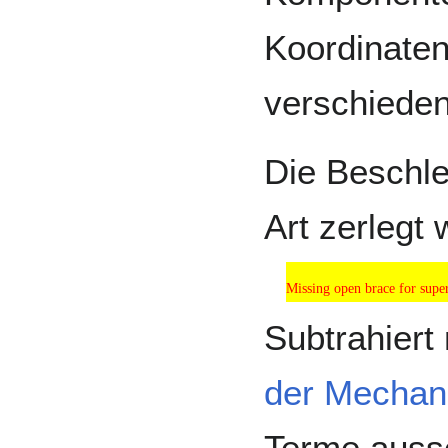
Koordinaten
verschieden
Die Beschle
Art zerlegt
Missing open brace for sup
Missing open brace for super
Subtrahier
der Mechan
Terme auss