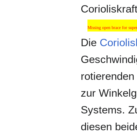
Corioliskraf
Missing open brace for sup
Missing open brace for super
Die
Coriolis
Geschwindig
rotierenden
zur Winkelg
Systems. Zu
diesen beid