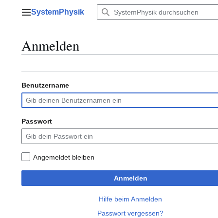
Zum
SystemPhysik
Inhalt
Hauptmenü
springen
Anmelden
Benutzername
Passwort
Angemeldet bleiben
Anmelden
Hilfe beim Anmelden
Passwort vergessen?