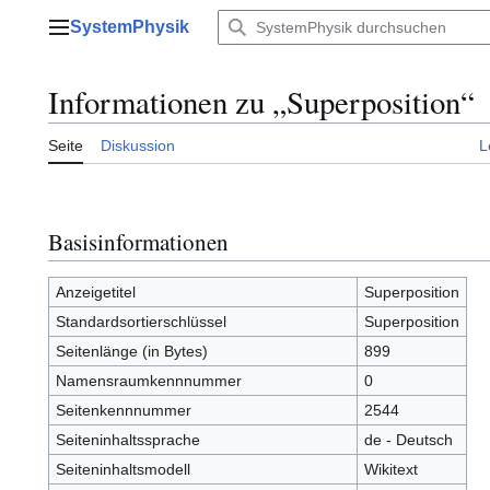
Zum
SystemPhysik
Inhalt
Hauptmenü
springen
Informationen zu „Superposition“
Seite
Diskussion
L
Basisinformationen
Anzeigetitel
Superposition
Standardsortierschlüssel
Superposition
Seitenlänge (in Bytes)
899
Namensraumkennnummer
0
Seitenkennnummer
2544
Seiteninhaltssprache
de - Deutsch
Seiteninhaltsmodell
Wikitext