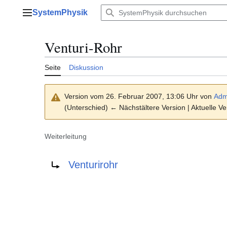
Zum
SystemPhysik
Inhalt
Hauptmenü
springen
Venturi-Rohr
Seite
Diskussion
Version vom 26. Februar 2007, 13:06 Uhr von
Adm
(Unterschied) ← Nächstältere Version | Aktuelle V
Weiterleitung
Weiterleitung nach:
Venturirohr