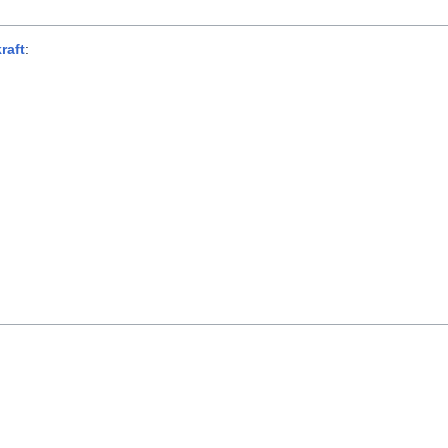
raft
: