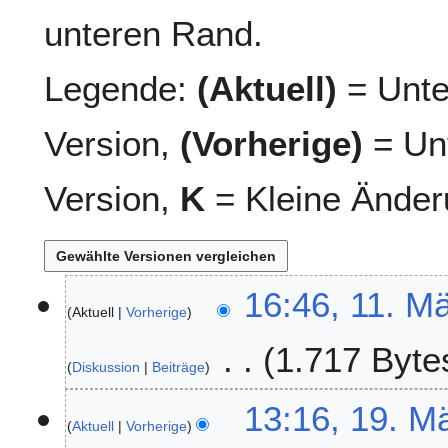
unteren Rand.
Legende:
(Aktuell)
= Unte
Version,
(Vorherige)
= Unt
Version,
K
= Kleine Änder
1
16:46, 11. M
Aktuell
Vorherige
1
.
1.717 Byte
M
Diskussion
Beiträge
ä
K
r
1
13:16, 19. M
e
z
Aktuell
Vorherige
9
i
2