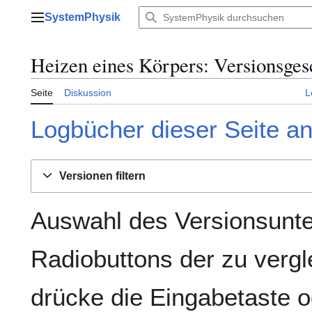
Zum
SystemPhysik
Inhalt
Hauptmenü
springen
Heizen eines Körpers: Versionsges
Seite
Diskussion
L
Logbücher dieser Seite a
Versionen filtern
Auswahl des Versionsunte
Radiobuttons der zu verg
drücke die Eingabetaste o