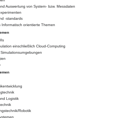
len
 und Auswertung von System- bzw. Messdaten
experimenten
nd -standards
 Informatisch orientierte Themen
hemen
UIs
imulation einschließlich Cloud-Computing
ür Simulationsumgebungen
gien
n
hemen
nikentwicklung
ugtechnik
und Logistik
technik
ungstechnik/Robotik
systemen