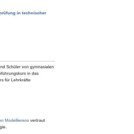
prüfung in technischer
und Schüler von gymnasialen
nführungskurs in das
s für Lehrkräfte
n Modellierens
vertraut
gie.