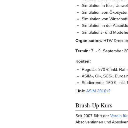
Simulation in Bio-, Umwe
Simulation von Ökosyst
Simulation von Wirtschaf
Simulation in der Ausbild
Simulations- und Modelli
Organisation:
HTW Dresde
Termin:
7. - 9. September 2
Kosten:
Regulär: 370 €, inkl. 
ASIM-, GI-, SCS-, Euros
Studierende: 160 €, ink
Link:
ASIM 2016
Brush-Up Kurs
Seit 2007 führt der
Verein fü
Absolventinnen und Absolvent