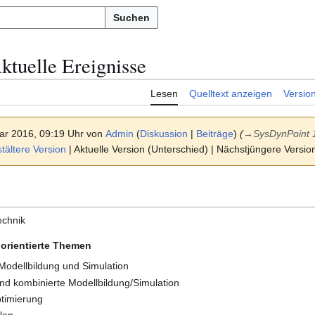
Suchen
ktuelle Ereignisse
Lesen
Quelltext anzeigen
Versio
ar 2016, 09:19 Uhr von
Admin
(
Diskussion
|
Beiträge
)
(
→
SysDynPoint 
ältere Version
| Aktuelle Version (Unterschied) | Nächstjüngere Versi
echnik
orientierte Themen
Modellbildung und Simulation
 und kombinierte Modellbildung/Simulation
ptimierung