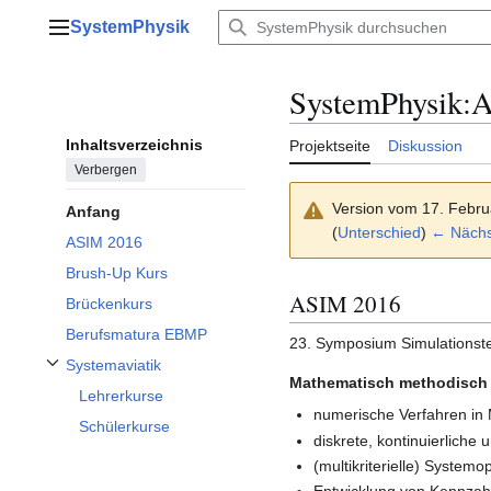
Zum
SystemPhysik
Inhalt
Hauptmenü
springen
SystemPhysik
:
A
Inhaltsverzeichnis
Projektseite
Diskussion
Verbergen
Version vom 17. Febru
Anfang
(
Unterschied
)
← Nächst
ASIM 2016
Brush-Up Kurs
ASIM 2016
Brückenkurs
Berufsmatura EBMP
23. Symposium Simulationst
Systemaviatik
Unterabschnitt Systemaviatik umschalten
Mathematisch methodisch 
Lehrerkurse
numerische Verfahren in 
Schülerkurse
diskrete, kontinuierliche
(multikriterielle) Systemo