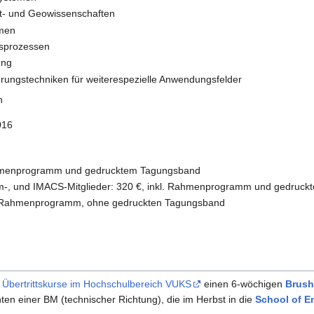
lt- und Geowissenschaften
emen
tsprozessen
ung
erungstechniken für weiterespezielle Anwendungsfelder
n
016
Rahmenprogramm und gedrucktem Tagungsband
im-, und IMACS-Mitglieder: 320 €, inkl. Rahmenprogramm und gedruc
l. Rahmenprogramm, ohne gedruckten Tagungsband
r Übertrittskurse im Hochschulbereich VUKS
einen 6-wöchigen
Brush
en einer BM (technischer Richtung), die im Herbst in die
School of E