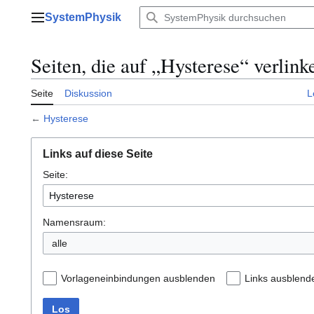
Zum
SystemPhysik
Inhalt
Hauptmenü
springen
Seiten, die auf „Hysterese“ verlink
Seite
Diskussion
L
←
Hysterese
Links auf diese Seite
Seite:
Namensraum:
alle
Vorlageneinbindungen ausblenden
Links ausblend
Los