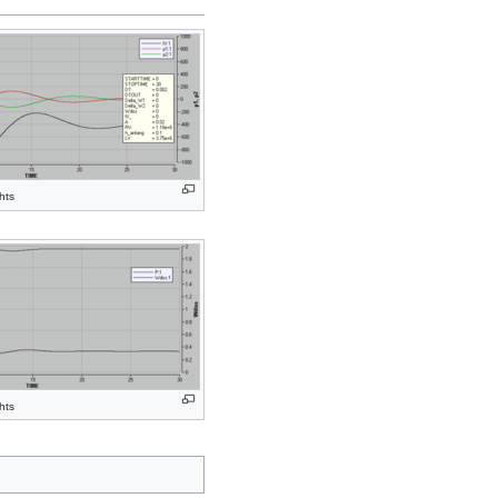
hts
hts