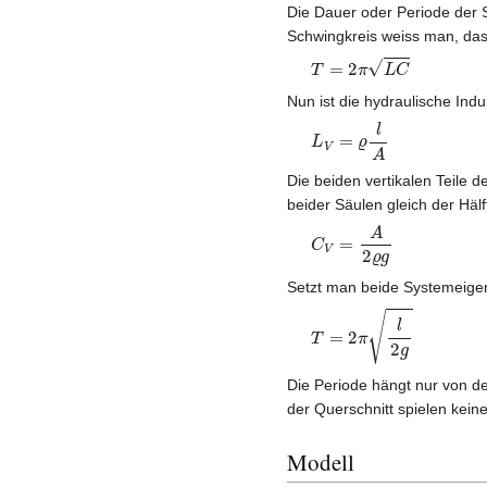
Die Dauer oder Periode der 
Schwingkreis weiss man, dass
T
=
2
π
L
C
Nun ist die hydraulische Indu
L
V
=
ϱ
l
A
Die beiden vertikalen Teile d
beider Säulen gleich der Hälf
C
V
=
A
2
ϱ
g
Setzt man beide Systemeigens
T
=
2
π
l
2
g
Die Periode hängt nur von d
der Querschnitt spielen keine
Modell