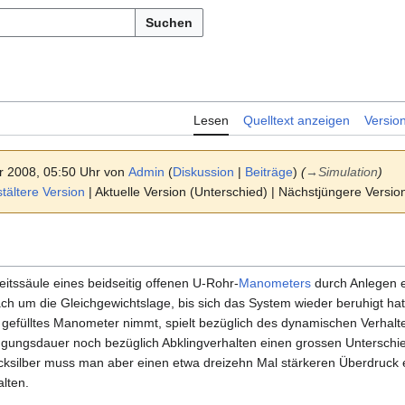
Suchen
Lesen
Quelltext anzeigen
Versio
r 2008, 05:50 Uhr von
Admin
(
Diskussion
|
Beiträge
)
(
→
Simulation
)
ältere Version
| Aktuelle Version (Unterschied) | Nächstjüngere Versi
eitssäule eines beidseitig offenen U-Rohr-
Manometers
durch Anlegen e
ach um die Gleichgewichtslage, bis sich das System wieder beruhigt ha
 gefülltes Manometer nimmt, spielt bezüglich des dynamischen Verhal
ingungsdauer noch bezüglich Abklingverhalten einen grossen Untersch
ecksilber muss man aber einen etwa dreizehn Mal stärkeren Überdruck
alten.