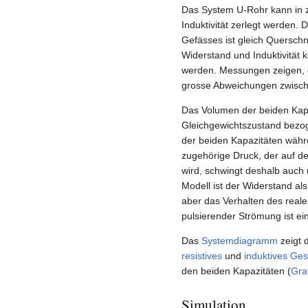
Das System U-Rohr kann in z
Induktivität zerlegt werden. 
Gefässes ist gleich Querschni
Widerstand und Induktivität
werden. Messungen zeigen, 
grosse Abweichungen zwische
Das Volumen der beiden Kapaz
Gleichgewichtszustand bezo
der beiden Kapazitäten währ
zugehörige Druck, der auf d
wird, schwingt deshalb auch
Modell ist der Widerstand al
aber das Verhalten des real
pulsierender Strömung ist ei
Das
Systemdiagramm
zeigt 
resistives
und
induktives Ges
den beiden Kapazitäten (
Gra
Simulation