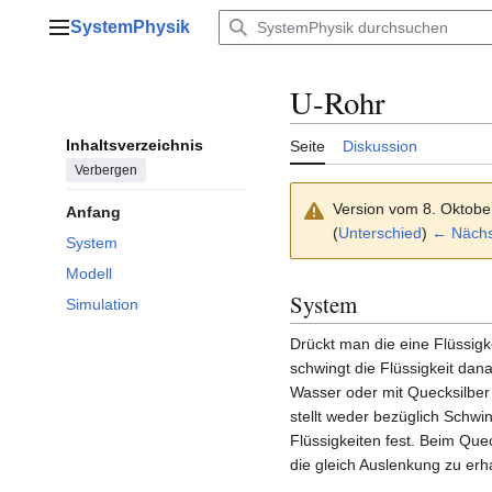
Zum
SystemPhysik
Inhalt
Hauptmenü
springen
U-Rohr
Inhaltsverzeichnis
Seite
Diskussion
Verbergen
Version vom 8. Oktobe
Anfang
(
Unterschied
)
← Nächst
System
Modell
System
Simulation
Drückt man die eine Flüssigk
schwingt die Flüssigkeit dan
Wasser oder mit Quecksilber
stellt weder bezüglich Schw
Flüssigkeiten fest. Beim Qu
die gleich Auslenkung zu erh