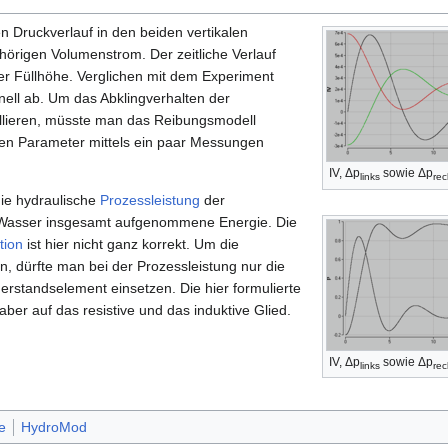
 Druckverlauf in den beiden vertikalen
örigen Volumenstrom. Der zeitliche Verlauf
er Füllhöhe. Verglichen mit dem Experiment
nell ab. Um das Abklingverhalten der
lieren, müsste man das Reibungsmodell
gen Parameter mittels ein paar Messungen
IV, Δp
sowie Δp
links
rec
ie hydraulische
Prozessleistung
der
Wasser insgesamt aufgenommene Energie. Die
tion
ist hier nicht ganz korrekt. Um die
n, dürfte man bei der Prozessleistung nur die
rstandselement einsetzen. Die hier formulierte
aber auf das resistive und das induktive Glied.
IV, Δp
sowie Δp
links
rec
e
HydroMod