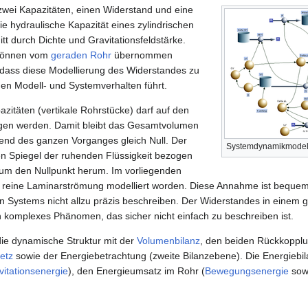
wei Kapazitäten, einen Widerstand und eine
Die hydraulische Kapazität eines zylindrischen
tt durch Dichte und Gravitationsfeldstärke.
 können vom
geraden Rohr
übernommen
dass diese Modellierung des Widerstandes zu
n Modell- und Systemverhalten führt.
itäten (vertikale Rohrstücke) darf auf den
gen werden. Damit bleibt das Gesamtvolumen
end des ganzen Vorganges gleich Null. Der
Systemdynamikmodel
en Spiegel der ruhenden Flüssigkeit bezogen
 um den Nullpunkt herum. Im vorliegenden
s reine Laminarströmung modelliert worden. Diese Annahme ist bequem 
en Systems nicht allzu präzis beschreiben. Der Widerstandes in einem
n komplexes Phänomen, das sicher nicht einfach zu beschreiben ist.
die dynamische Struktur mit der
Volumenbilanz
, den beiden Rückkoppl
etz
sowie der Energiebetrachtung (zweite Bilanzebene). Die Energiebil
vitationsenergie
), den Energieumsatz im Rohr (
Bewegungsenergie
sow