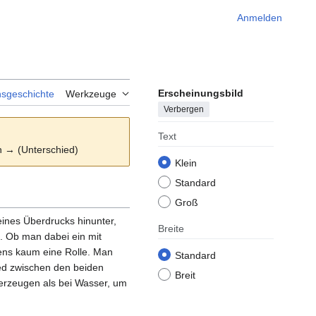
Anmelden
Erscheinungsbild
nsgeschichte
Werkzeuge
Verbergen
Text
on → (Unterschied)
Klein
Standard
Groß
ines Überdrucks hinunter,
Breite
t. Ob man dabei ein mit
tens kaum eine Rolle. Man
Standard
ied zwischen den beiden
Breit
 erzeugen als bei Wasser, um