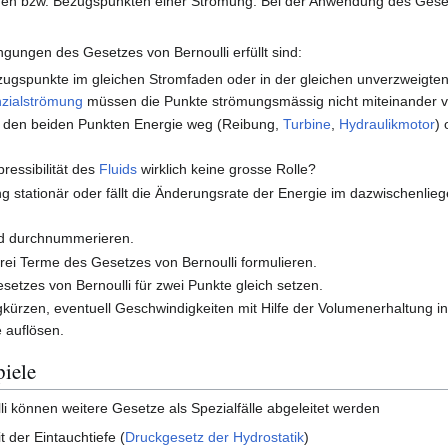
hen bzw. Bezugspunkten einer Strömung. Bei der Anwendung des Geset
ngungen des Gesetzes von Bernoulli erfüllt sind:
ezugspunkte im gleichen Stromfaden oder in der gleichen unverzweig
zialströmung
müssen die Punkte strömungsmässig nicht miteinander 
 den beiden Punkten Energie weg (Reibung,
Turbine
,
Hydraulikmotor
)
ressibilität des
Fluids
wirklich keine grosse Rolle?
ng stationär oder fällt die Änderungsrate der Energie im dazwischenlieg
d durchnummerieren.
drei Terme des Gesetzes von Bernoulli formulieren.
setzes von Bernoulli für zwei Punkte gleich setzen.
kürzen, eventuell Geschwindigkeiten mit Hilfe der Volumenerhaltung i
 auflösen.
piele
 können weitere Gesetze als Spezialfälle abgeleitet werden
der Eintauchtiefe (
Druckgesetz der Hydrostatik
)