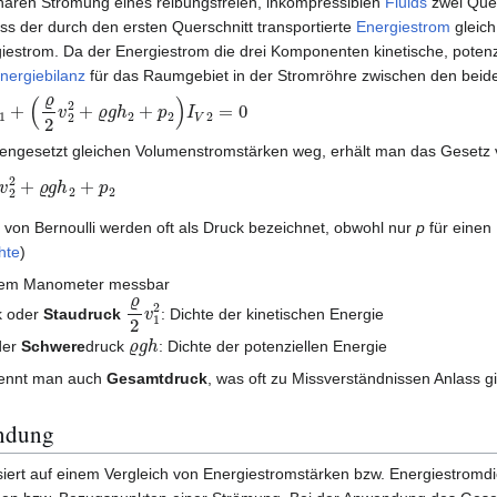
onären Strömung eines reibungsfreien, inkompressiblen
Fluids
zwei Quer
s der durch den ersten Querschnitt transportierte
Energiestrom
gleich
iestrom. Da der Energiestrom die drei Komponenten kinetische, potenz
nergiebilanz
für das Raumgebiet in der Stromröhre zwischen den beid
+
(
ϱ
2
v
2
2
+
ϱ
g
h
2
+
p
2
)
I
V
2
=
0
engesetzt gleichen Volumenstromstärken weg, erhält man das Gesetz v
2
2
+
ϱ
g
h
2
+
p
2
 von Bernoulli werden oft als Druck bezeichnet, obwohl nur
p
für einen
hte
)
 dem Manometer messbar
ϱ
2
v
1
2
k oder
Staudruck
: Dichte der kinetischen Energie
ϱ
g
h
der
Schwere
druck
: Dichte der potenziellen Energie
nennt man auch
Gesamtdruck
, was oft zu Missverständnissen Anlass gi
endung
siert auf einem Vergleich von Energiestromstärken bzw. Energiestromd