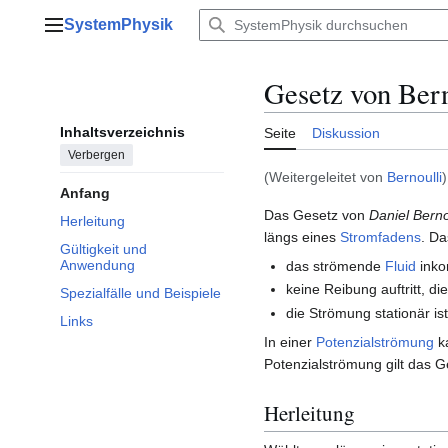
Zum
SystemPhysik
Inhalt
Hauptmenü
springen
Gesetz von Bern
Inhaltsverzeichnis
Seite
Diskussion
Verbergen
(Weitergeleitet von
Bernoulli
)
Anfang
Das Gesetz von
Daniel Berno
Herleitung
längs eines
Stromfadens
. Da
Gültigkeit und
Anwendung
das strömende
Fluid
inko
keine Reibung auftritt, di
Spezialfälle und Beispiele
die Strömung stationär is
Links
In einer
Potenzialströmung
ka
Potenzialströmung gilt das G
Herleitung