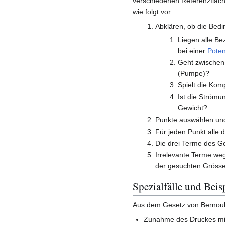
verschiedenen Referenzfläc
wie folgt vor:
Abklären, ob die Bedi
Liegen alle B
bei einer
Poten
Geht zwischen
(Pumpe)?
Spielt die Komp
Ist die Strömu
Gewicht?
Punkte auswählen un
Für jeden Punkt alle 
Die drei Terme des Ge
Irrelevante Terme weg
der gesuchten Grösse
Spezialfälle und Beis
Aus dem Gesetz von Bernoulli
Zunahme des Druckes mit 