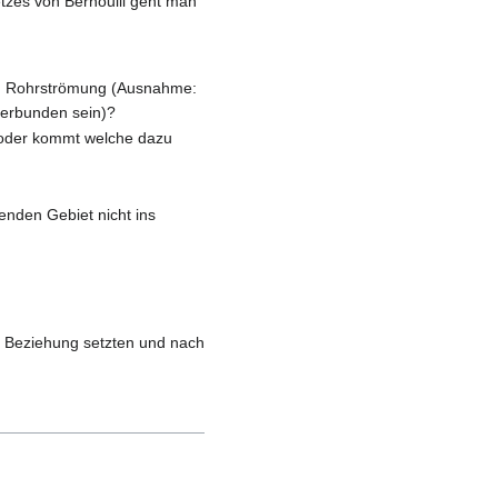
zes von Bernoulli geht man
ten Rohrströmung (Ausnahme:
verbunden sein)?
 oder kommt welche dazu
enden Gebiet nicht ins
n Beziehung setzten und nach