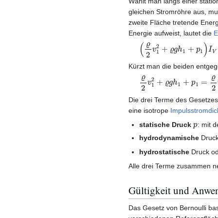
Wählt man längs einer stati
gleichen Stromröhre aus, mus
zweite Fläche tretende Energ
Energie aufweist, lautet die
E
(
ϱ
2
v
1
2
+
ϱ
g
h
1
+
p
1
)
I
V
1
Kürzt man die beiden entgeg
ϱ
2
v
1
2
+
ϱ
g
h
1
+
p
1
=
ϱ
2
v
Die drei Terme des Gesetzes
eine isotrope
Impulsstromdic
p
statische Druck
: mit
hydrodynamische
Druc
hydrostatische
Druck o
Alle drei Terme zusammen 
Gültigkeit und Anw
Das Gesetz von Bernoulli ba