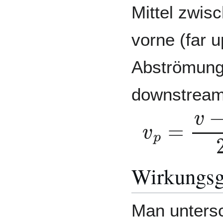
Mittel zwis
vorne (far 
Abströmung 
downstrea
v
p
=
v
−
v
s
Wirkungsg
Man untersc