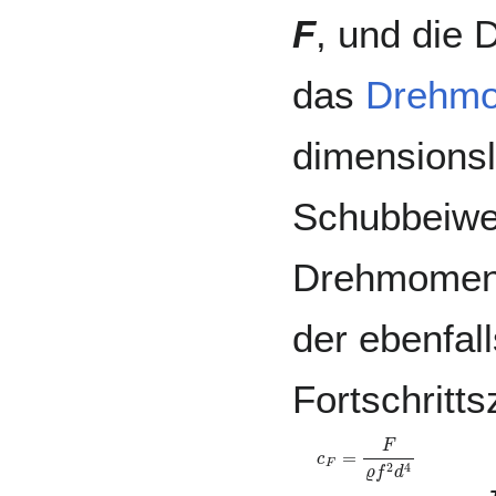
F
, und die 
das
Drehm
dimensions
Schubbeiwe
Drehmomen
der ebenfal
Fortschritt
c
F
=
F
ϱ
f
2
d
4