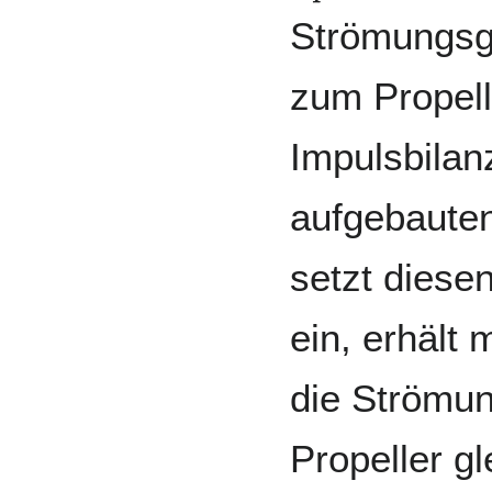
Strömungsge
zum Propell
Impulsbilan
aufgebauten
setzt diese
ein, erhält
die Strömu
Propeller g