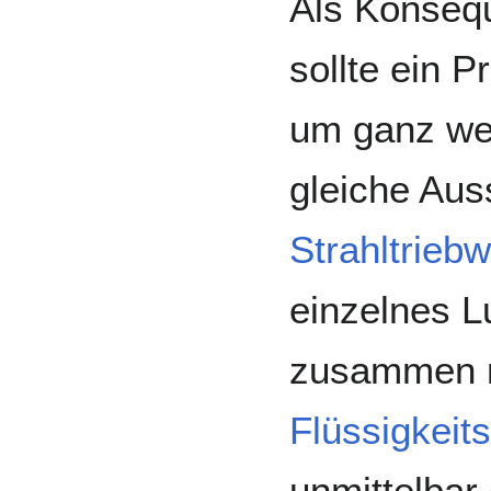
Als Konseq
sollte ein P
um ganz we
gleiche Auss
Strahltrieb
einzelnes Lu
zusammen m
Flüssigkeits
unmittelbar