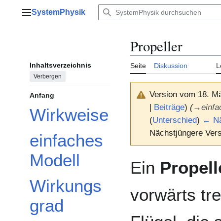
Zum
SystemPhysik
Inhalt
Hauptmenü
springen
Propeller
Inhaltsverzeichnis
Seite
Diskussion
L
Verbergen
Version vom 18. M
Anfang
|
Beiträge
)
(
→
einfa
Wirkweise
(
Unterschied
)
← Nä
Nächstjüngere Vers
einfaches
Modell
Ein
Propell
Wirkungs
vorwärts tre
grad