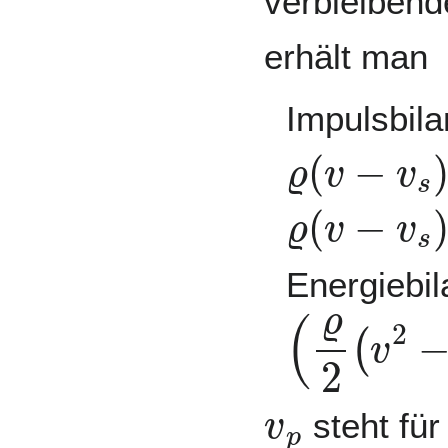
verbleibend
erhält man
Impulsbila
ϱ
(
v
−
v
s
)
I
ϱ
(
v
−
v
s
)
v
Energiebil
(
ϱ
2
(
v
2
−
v
p
steht für