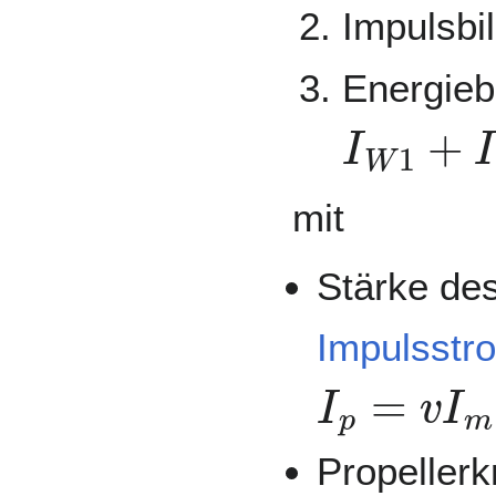
Impulsbi
Energieb
I
W
1
+
I
mit
Stärke de
Impulsstr
I
p
=
v
I
m
=
Propellerkr