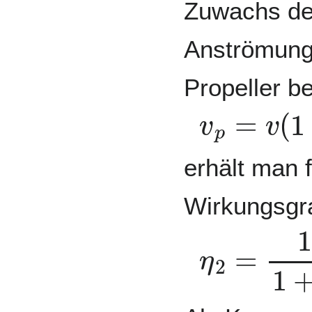
Zuwachs de
Anströmung 
Propeller b
v
p
=
v
(
1
+
erhält man 
Wirkungsgr
η
2
=
1
1
+