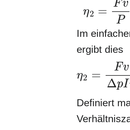
η
2
=
F
v
P
Im einfache
ergibt dies
η
2
=
F
v
Δ
p
I
Definiert m
Verhältnisz