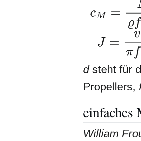
c
M
=
M
ϱ
f
J
=
v
π
f
d
d
steht für
Propellers,
einfaches 
William Fro