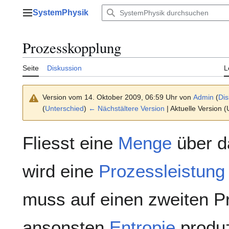
Zum
SystemPhysik
Inhalt
Hauptmenü
springen
Prozesskopplung
Seite
Diskussion
L
Version vom 14. Oktober 2009, 06:59 Uhr von
Admin
(
Dis
(
Unterschied
)
← Nächstältere Version
| Aktuelle Version 
Fliesst eine
Menge
über d
wird eine
Prozessleistung
muss auf einen zweiten P
ansonsten
Entropie
produz