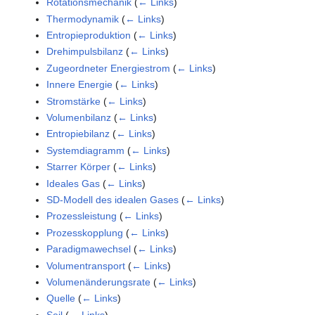
Rotationsmechanik
(
← Links
)
Thermodynamik
(
← Links
)
Entropieproduktion
(
← Links
)
Drehimpulsbilanz
(
← Links
)
Zugeordneter Energiestrom
(
← Links
)
Innere Energie
(
← Links
)
Stromstärke
(
← Links
)
Volumenbilanz
(
← Links
)
Entropiebilanz
(
← Links
)
Systemdiagramm
(
← Links
)
Starrer Körper
(
← Links
)
Ideales Gas
(
← Links
)
SD-Modell des idealen Gases
(
← Links
)
Prozessleistung
(
← Links
)
Prozesskopplung
(
← Links
)
Paradigmawechsel
(
← Links
)
Volumentransport
(
← Links
)
Volumenänderungsrate
(
← Links
)
Quelle
(
← Links
)
Seil
(
← Links
)