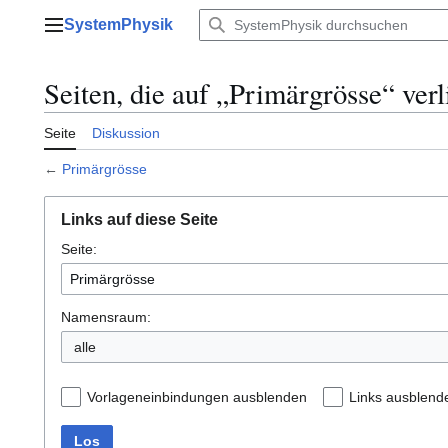
Zum
SystemPhysik
Inhalt
Hauptmenü
springen
Seiten, die auf „Primärgrösse“ ver
Seite
Diskussion
←
Primärgrösse
Links auf diese Seite
Seite:
Namensraum:
alle
Vorlageneinbindungen ausblenden
Links ausblend
Los